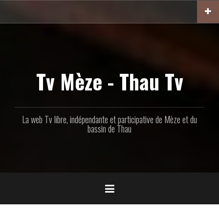
Aller
au
contenu
principal
Tv Mèze - Thau Tv
La web Tv libre, indépendante et participative de Mèze et du
bassin de Thau