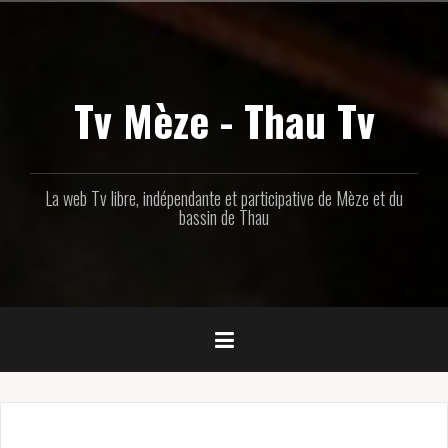
Aller
au
contenu
principal
Tv Mèze - Thau Tv
La web Tv libre, indépendante et participative de Mèze et du
bassin de Thau