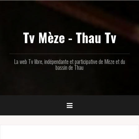
Aller
au
contenu
principal
Tv Mèze - Thau Tv
La web Tv libre, indépendante et participative de Mèze et du
bassin de Thau