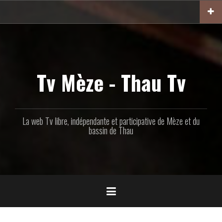
Aller
au
contenu
principal
Tv Mèze - Thau Tv
La web Tv libre, indépendante et participative de Mèze et du
bassin de Thau