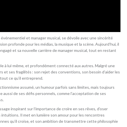
e événementiel et manager musical, se dévoile avec une sincérité
ion profonde pour les médias, la musique et la scène. Aujourd’hui, il
engagé et sa nouvelle carrière de manager musical, tout en restant
le à lui-même, et profondément connecté aux autres. Malgré une
 et ses fragilités : son rejet des conventions, son besoin d’aider les
tout ce qu’il entreprend.
fectionnisme assumé, un humour parfois sans limites, mais toujours
rle aussi de ses défis personnels, comme l’acceptation de ses
ss.
age inspirant sur l’importance de croire en ses rêves, d’oser
s intuitions. Il met en lumière son amour pour les rencontres
nnes qu’il croise, et son ambition de transmettre cette philosophie