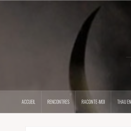
Aller
au
contenu
principal
ACCUEIL
RENCONTRES
RACONTE-MOI
THAU EN