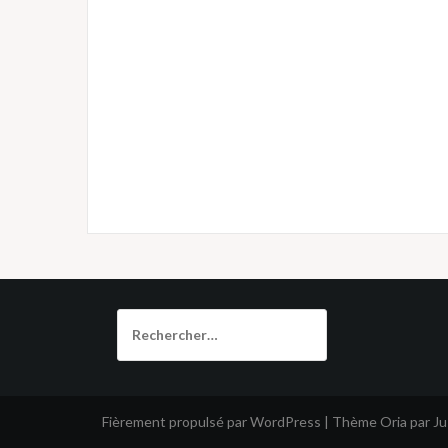
Rechercher :
Fièrement propulsé par WordPress
|
Thème
Oria
par J