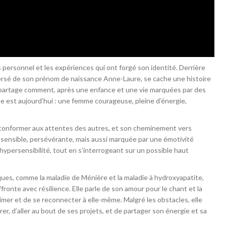
 personnel et les expériences qui ont forgé son identité. Derrière
ersé de son prénom de naissance Anne-Laure, se cache une histoire
e partage comment, après une enfance et une vie marquées par des
lle est aujourd’hui : une femme courageuse, pleine d’énergie,
e conformer aux attentes des autres, et son cheminement vers
, sensible, persévérante, mais aussi marquée par une émotivité
hypersensibilité, tout en s’interrogeant sur un possible haut
ues, comme la maladie de Ménière et la maladie à hydroxyapatite,
fronte avec résilience. Elle parle de son amour pour le chant et la
imer et de se reconnecter à elle-même. Malgré les obstacles, elle
r, d’aller au bout de ses projets, et de partager son énergie et sa