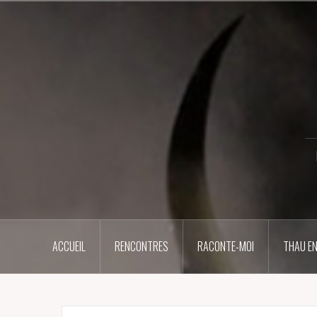
Aller
au
contenu
principal
ACCUEIL
RENCONTRES
RACONTE-MOI
THAU EN