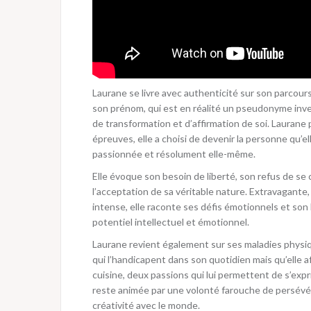
Laurane se livre avec authenticité sur son parcours
son prénom, qui est en réalité un pseudonyme inv
de transformation et d’affirmation de soi. Lauran
épreuves, elle a choisi de devenir la personne qu’e
passionnée et résolument elle-même.
Elle évoque son besoin de liberté, son refus de s
l’acceptation de sa véritable nature. Extravagante
intense, elle raconte ses défis émotionnels et son 
potentiel intellectuel et émotionnel.
Laurane revient également sur ses maladies physiq
qui l’handicapent dans son quotidien mais qu’elle af
cuisine, deux passions qui lui permettent de s’expr
reste animée par une volonté farouche de persévére
créativité avec le monde.