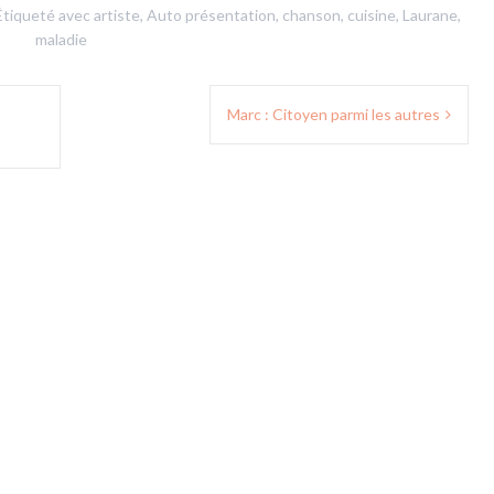
Étiqueté avec
artiste
,
Auto présentation
,
chanson
,
cuisine
,
Laurane
,
maladie
Marc : Citoyen parmi les autres