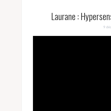
Laurane : Hypersens
9 dé