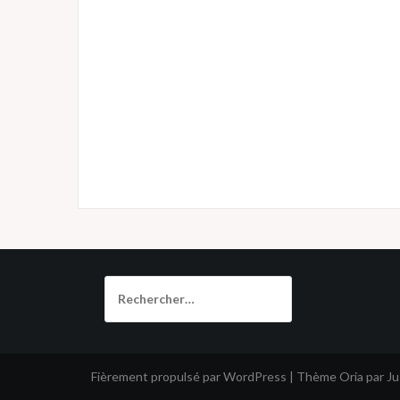
Rechercher :
Fièrement propulsé par WordPress
|
Thème
Oria
par J