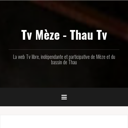
Aller
au
contenu
principal
Tv Mèze - Thau Tv
La web Tv libre, indépendante et participative de Mèze et du
bassin de Thau