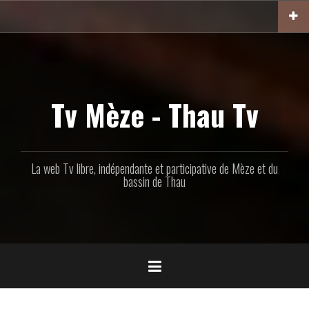
Aller
au
contenu
principal
Tv Mèze - Thau Tv
La web Tv libre, indépendante et participative de Mèze et du
bassin de Thau