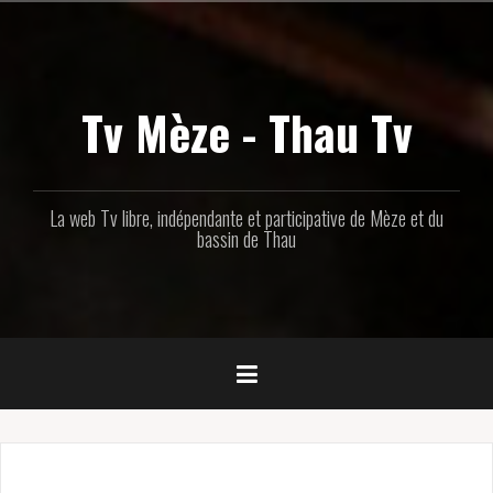
Aller
au
contenu
principal
Tv Mèze - Thau Tv
La web Tv libre, indépendante et participative de Mèze et du
bassin de Thau