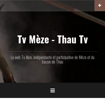
Aller
au
contenu
principal
Tv Mèze - Thau Tv
La web Tv libre, indépendante et participative de Mèze et du
bassin de Thau