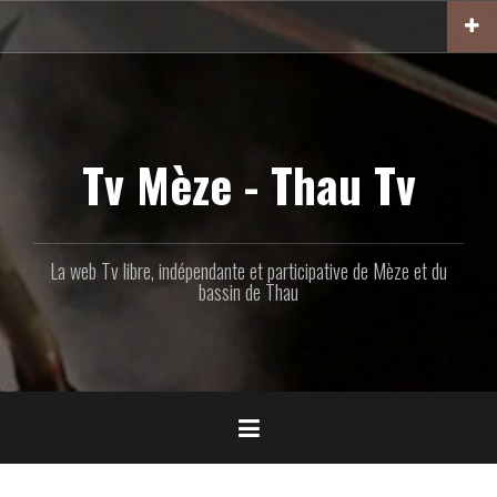
Aller
au
contenu
principal
Tv Mèze - Thau Tv
La web Tv libre, indépendante et participative de Mèze et du
bassin de Thau