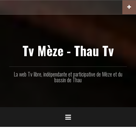
Aller
au
contenu
principal
Tv Mèze - Thau Tv
La web Tv libre, indépendante et participative de Mèze et du
bassin de Thau