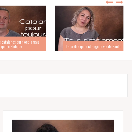
s catalanes qui n’ont jamais
quitté Philippe
Le prêtre qui a changé la vie de Paula