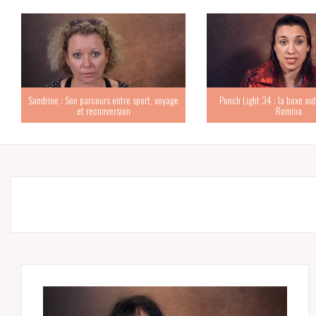
Sandrine : Son parcours entre sport, voyage
Punch Light 34 : la boxe au
et reconversion
Romina