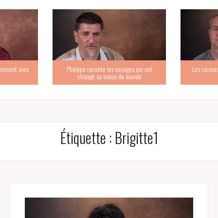
trement avec
Philippe raconte les voyages qui ont
Les racine
changé sa vision du monde
Étiquette :
Brigitte1