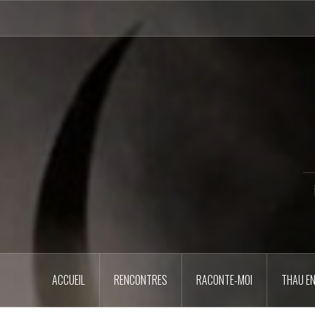
Aller
au
contenu
principal
ACCUEIL
RENCONTRES
RACONTE-MOI
THAU EN