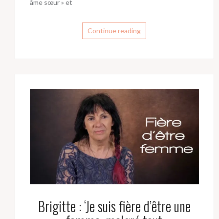
âme sœur » et
Continue reading
Brigitte : ‘Je suis fière d’être une