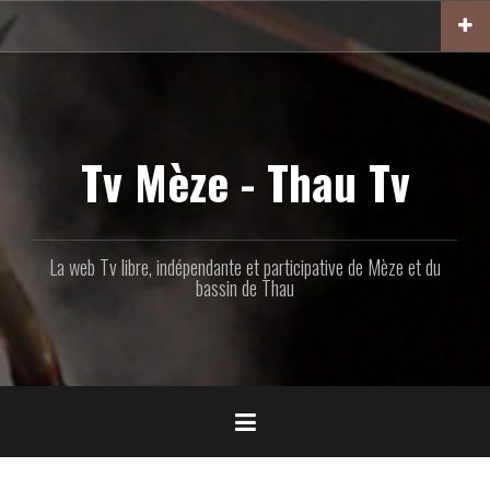
Aller
au
contenu
principal
Tv Mèze - Thau Tv
La web Tv libre, indépendante et participative de Mèze et du
bassin de Thau