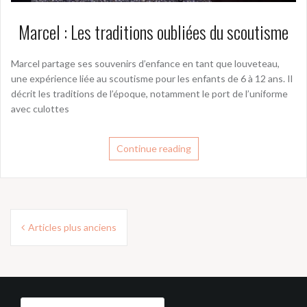
Marcel : Les traditions oubliées du scoutisme
Marcel partage ses souvenirs d’enfance en tant que louveteau,
une expérience liée au scoutisme pour les enfants de 6 à 12 ans. Il
décrit les traditions de l’époque, notamment le port de l’uniforme
avec culottes
Continue reading
Navigation
Articles plus anciens
des
articles
Rechercher :