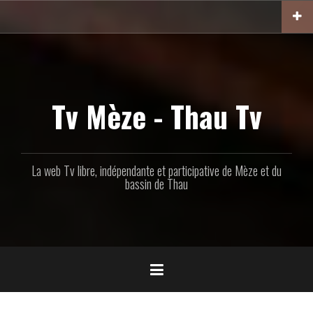
Aller
au
contenu
principal
Tv Mèze - Thau Tv
La web Tv libre, indépendante et participative de Mèze et du
bassin de Thau