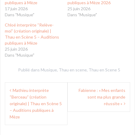
publiques à Mèze
publiques à Mèze 2026
17 juin 2026
25 juin 2026
Dans "Musique"
Dans "Musique"
Chloé interprète “Relève-
moi” (création originale) |
Thau en Scène 5 – Auditions
publiques à Mèze
25 juin 2026
Dans "Musique"
Publié dans
Musique
,
Thau en scene
,
Thau en Scene 5
Navigation
Mathieu interprète
Fabienne : « Mes enfants
de
“Berceau” (création
sont ma plus grande
l’article
originale) | Thau en Scène 5
réussite »
– Auditions publiques à
Mèze