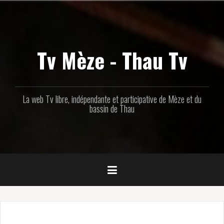
Aller
au
contenu
principal
Tv Mèze - Thau Tv
La web Tv libre, indépendante et participative de Mèze et du
bassin de Thau