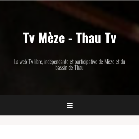
Aller
au
contenu
principal
Tv Mèze - Thau Tv
La web Tv libre, indépendante et participative de Mèze et du
bassin de Thau