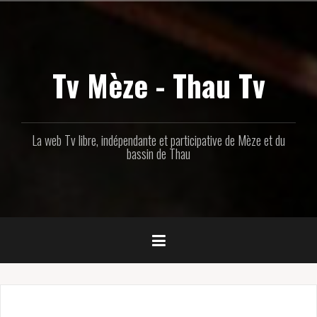
Aller
au
contenu
principal
Tv Mèze - Thau Tv
La web Tv libre, indépendante et participative de Mèze et du
bassin de Thau