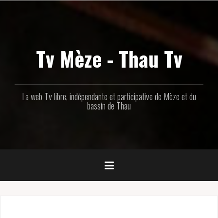
Aller
au
contenu
principal
Tv Mèze - Thau Tv
La web Tv libre, indépendante et participative de Mèze et du
bassin de Thau