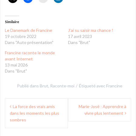
Similaire
Le Danemark de Francine
J’ai su saisir ma chance !
19 octobre 2022
17 avril 2023
Dans "Auto présentation"
Dans "Brut"
Francine raconte le monde
avant Internet
13 mai 2026
Dans "Brut"
Publié dans
Brut
,
Raconte-moi
Étiqueté avec
Francine
Navigation
La force des vrais amis
Marie-José : Apprendre à
de
dans les moments les plus
vivre plus lentement
l’article
sombres