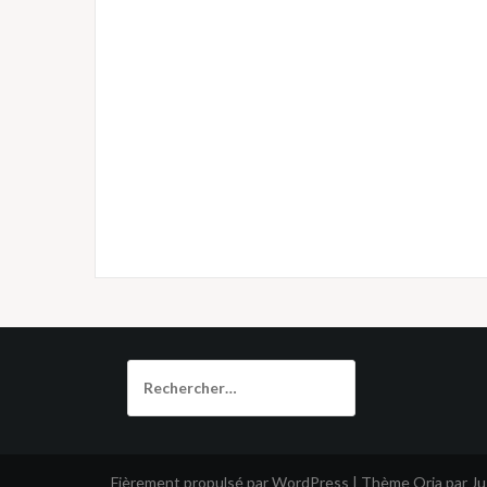
Rechercher :
Fièrement propulsé par WordPress
|
Thème
Oria
par J