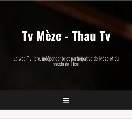
Aller
au
contenu
principal
Tv Mèze - Thau Tv
La web Tv libre, indépendante et participative de Mèze et du
bassin de Thau