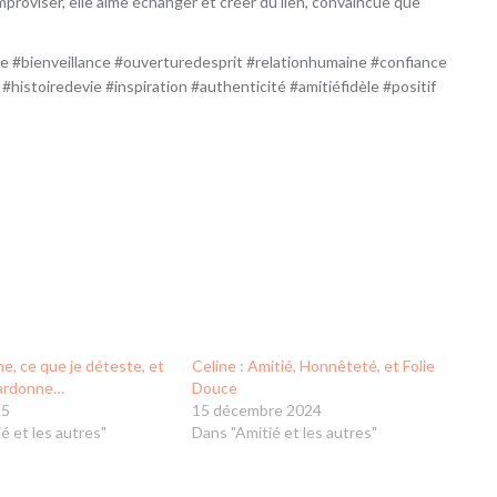
improviser, elle aime échanger et créer du lien, convaincue que
e #bienveillance #ouverturedesprit #relationhumaine #confiance
istoiredevie #inspiration #authenticité #amitiéfidèle #positif
me, ce que je déteste, et
Celine : Amitié, Honnêteté, et Folie
pardonne…
Douce
25
15 décembre 2024
é et les autres"
Dans "Amitié et les autres"