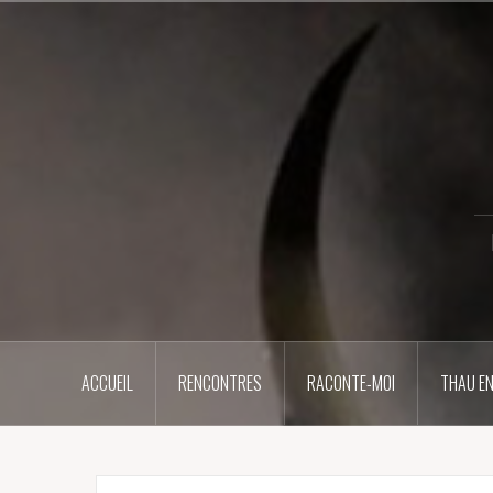
Aller
au
contenu
principal
ACCUEIL
RENCONTRES
RACONTE-MOI
THAU EN