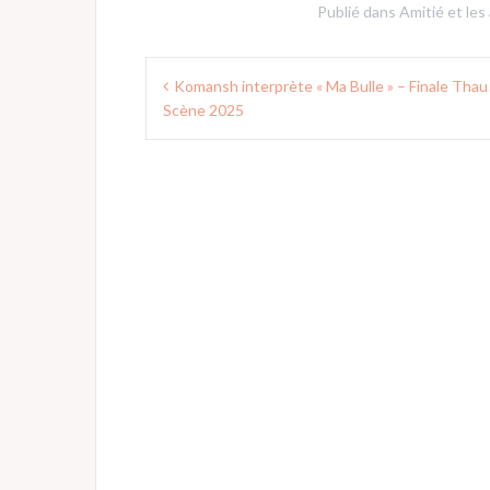
Publié dans
Amitié et les
Navigation
Komansh interprète « Ma Bulle » – Finale Thau
de
Scène 2025
l’article