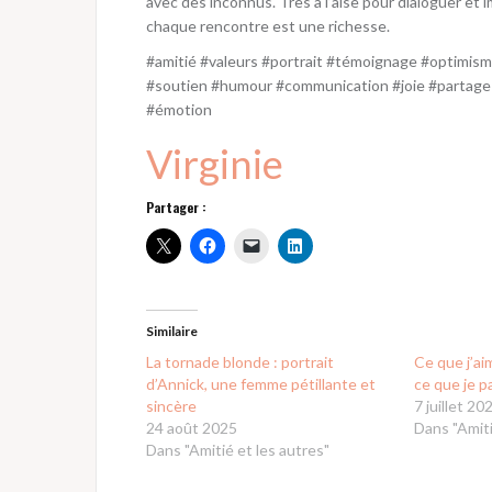
avec des inconnus. Très à l’aise pour dialoguer et 
chaque rencontre est une richesse.
#amitié #valeurs #portrait #témoignage #optimism
#soutien #humour #communication #joie #partage #h
#émotion
Virginie
Partager :
Similaire
La tornade blonde : portrait
Ce que j’ai
d’Annick, une femme pétillante et
ce que je 
sincère
7 juillet 20
24 août 2025
Dans "Amiti
Dans "Amitié et les autres"