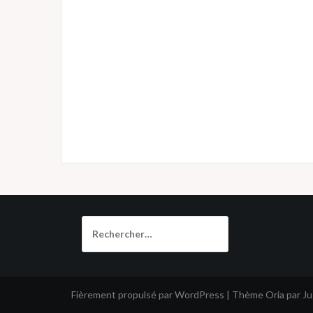
Rechercher :
Fièrement propulsé par WordPress
|
Thème
Oria
par J