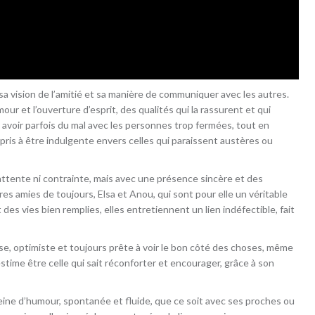
, sa vision de l’amitié et sa manière de communiquer avec les autres.
our et l’ouverture d’esprit, des qualités qui la rassurent et qui
t avoir parfois du mal avec les personnes trop fermées, tout en
pris à être indulgente envers celles qui paraissent austères ou
ns attente ni contrainte, mais avec une présence sincère et des
s amies de toujours, Elsa et Anou, qui sont pour elle un véritable
des vies bien remplies, elles entretiennent un lien indéfectible, fait
, optimiste et toujours prête à voir le bon côté des choses, même
estime être celle qui sait réconforter et encourager, grâce à son
leine d’humour, spontanée et fluide, que ce soit avec ses proches ou