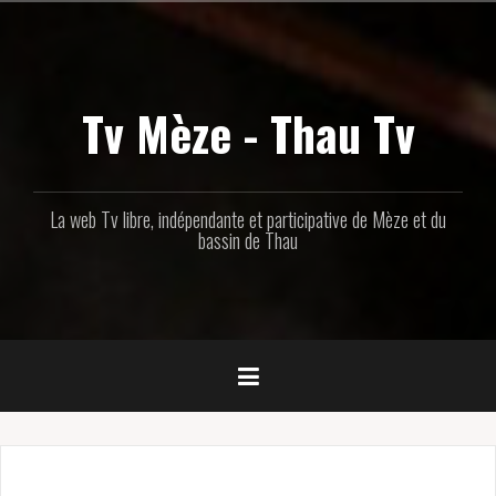
Aller
au
contenu
principal
Tv Mèze - Thau Tv
La web Tv libre, indépendante et participative de Mèze et du
bassin de Thau