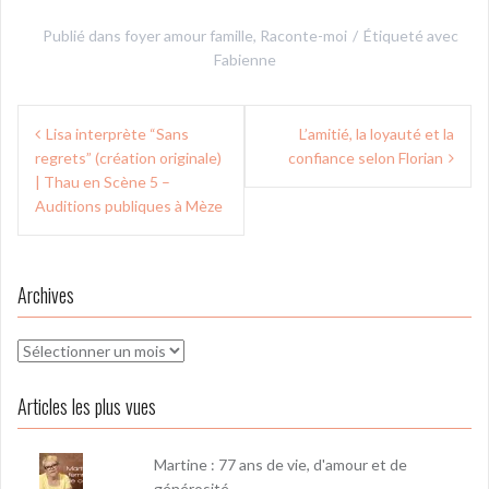
Publié dans
foyer amour famille
,
Raconte-moi
Étiqueté avec
Fabienne
Navigation
Lisa interprète “Sans
L’amitié, la loyauté et la
de
regrets” (création originale)
confiance selon Florian
l’article
| Thau en Scène 5 –
Auditions publiques à Mèze
Archives
Archives
Articles les plus vues
Martine : 77 ans de vie, d'amour et de
générosité