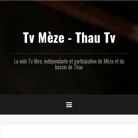
Aller
au
contenu
principal
Tv Mèze - Thau Tv
La web Tv libre, indépendante et participative de Mèze et du
bassin de Thau