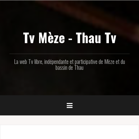
Aller
au
contenu
principal
Tv Mèze - Thau Tv
La web Tv libre, indépendante et participative de Mèze et du
bassin de Thau