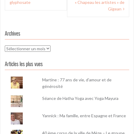
l’article
glyphosate
« Chapeau les artistes » de
Gigean
Archives
Archives
Articles les plus vues
Martine : 77 ans de vie, d'amour et de
générosité
Séance de Hatha Yoga avec Yoga Mayura
Yannick : Ma famille, entre Espagne et France
40 ème corso de la ville de Mèze – Le groupe