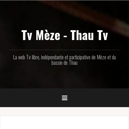
Aller
au
contenu
principal
Tv Mèze - Thau Tv
La web Tv libre, indépendante et participative de Mèze et du
bassin de Thau