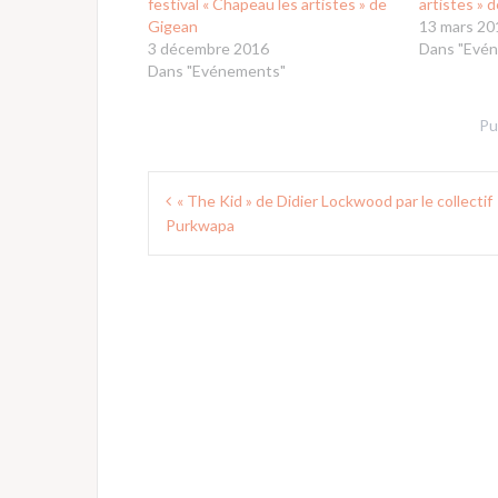
festival « Chapeau les artistes » de
artistes » 
Gigean
13 mars 20
3 décembre 2016
Dans "Evé
Dans "Evénements"
Pu
Navigation
« The Kid » de Didier Lockwood par le collectif
de
Purkwapa
l’article