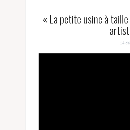
« La petite usine à taill
artis
14 dé