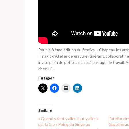
Pour la 8 ème édition du festival « Chapeau les artist
Il s’agit d’Atelier de gravure itinérant, collaborat
invite plein de petites mains à partager le travail.
chez lui…
Partager :
Similaire
« Quand y faut y aller, faut y aller »
L’atelier c
par la Cie « Poing du Singe au
Gazoline au