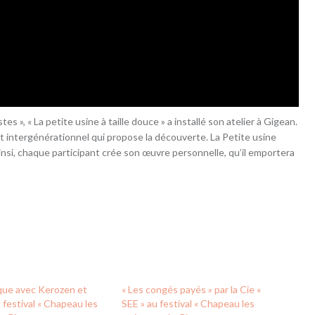
es », « La petite usine à taille douce » a installé son atelier à Gigean.
if et intergénérationnel qui propose la découverte. La Petite usine
 Ainsi, chaque participant crée son œuvre personnelle, qu’il emportera
irque avec Kerozen et
« Les congés payés » par la Cie «
 festival « Chapeau les
SEE » au festival « Chapeau les