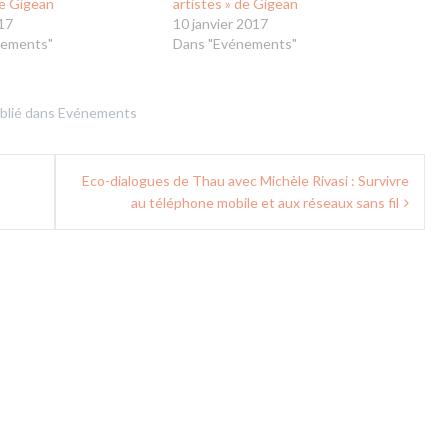
de Gigean
artistes » de Gigean
17
10 janvier 2017
nements"
Dans "Evénements"
blié dans
Evénements
Eco-dialogues de Thau avec Michèle Rivasi : Survivre
au téléphone mobile et aux réseaux sans fil