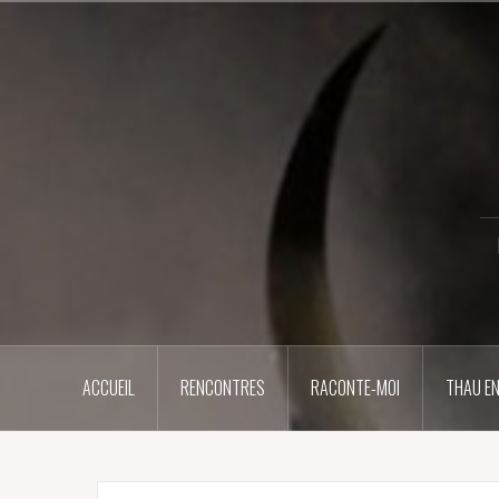
Aller
au
contenu
principal
ACCUEIL
RENCONTRES
RACONTE-MOI
THAU EN