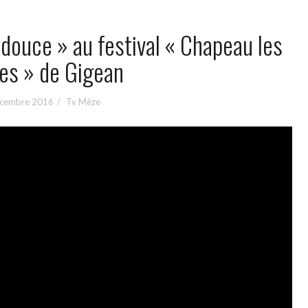
e douce » au festival « Chapeau les
tes » de Gigean
cembre 2016
Tv Mèze