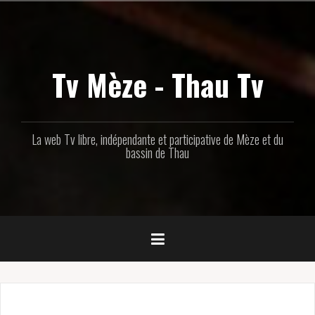
Aller
au
contenu
principal
Tv Mèze - Thau Tv
La web Tv libre, indépendante et participative de Mèze et du
bassin de Thau