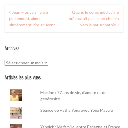
Navigation
Jean-François : vivre
Quand le corps médical ne
de
pleinement, aimer
m’écoutait pas : mon chemin
l’article
sincèrement, rire souvent
vers la naturopathie
Archives
Archives
Articles les plus vues
Martine : 77 ans de vie, d'amour et de
générosité
Séance de Hatha Yoga avec Yoga Mayura
Yannick : Ma famille, entre Espagne et France