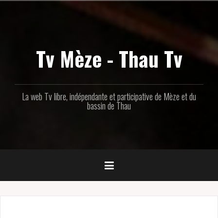
Aller
au
contenu
principal
Tv Mèze - Thau Tv
La web Tv libre, indépendante et participative de Mèze et du
bassin de Thau