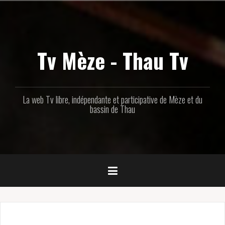
Aller
au
contenu
principal
Tv Mèze - Thau Tv
La web Tv libre, indépendante et participative de Mèze et du
bassin de Thau