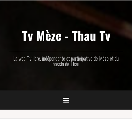
Aller
au
contenu
principal
Tv Mèze - Thau Tv
La web Tv libre, indépendante et participative de Mèze et du
bassin de Thau