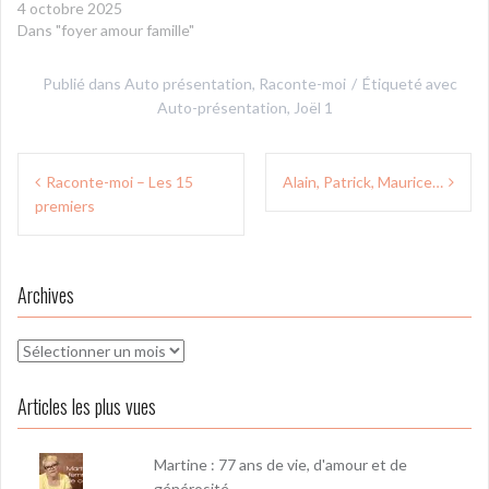
4 octobre 2025
Dans "foyer amour famille"
Publié dans
Auto présentation
,
Raconte-moi
Étiqueté avec
Auto-présentation
,
Joël 1
Navigation
Raconte-moi – Les 15
Alain, Patrick, Maurice…
de
premiers
l’article
Archives
Archives
Articles les plus vues
Martine : 77 ans de vie, d'amour et de
générosité