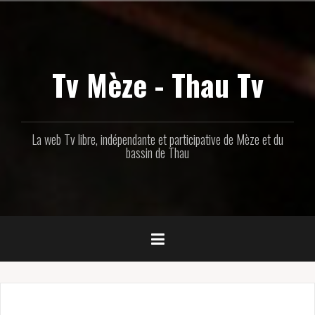
Aller
au
contenu
principal
Tv Mèze - Thau Tv
La web Tv libre, indépendante et participative de Mèze et du
bassin de Thau