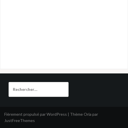
Rechercher :
Fièrement propulsé par WordPress
|
Thème
Oria
par
JustFreeThemes