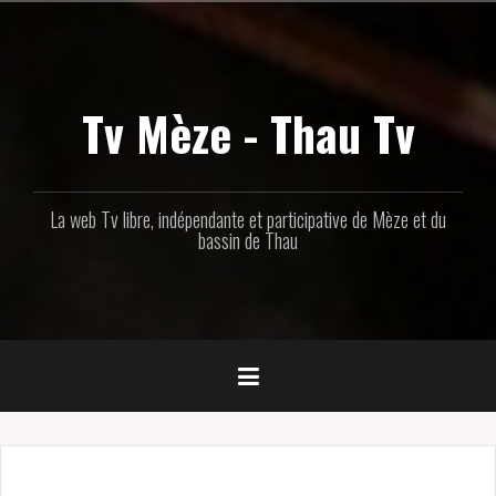
Aller
au
contenu
principal
Tv Mèze - Thau Tv
La web Tv libre, indépendante et participative de Mèze et du
bassin de Thau