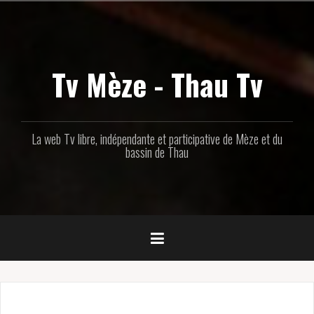
Aller
au
contenu
principal
Tv Mèze - Thau Tv
La web Tv libre, indépendante et participative de Mèze et du
bassin de Thau