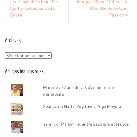
Le Combat De Mon Père
Pourquoi Marcel Défend Le
de
Contre Le Cancer De La
Droit De Vote Avec
l’article
Gorge
Passion
Archives
Archives
Articles les plus vues
Martine : 77 ans de vie, d'amour et de
générosité
Séance de Hatha Yoga avec Yoga Mayura
Yannick : Ma famille, entre Espagne et France