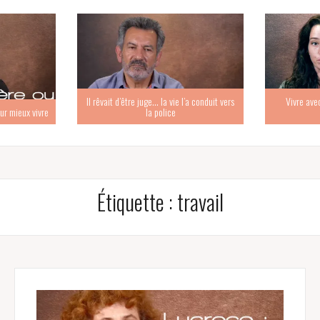
Il rêvait d’être juge… la vie l’a conduit vers
Vivre ave
ur mieux vivre
la police
Étiquette :
travail