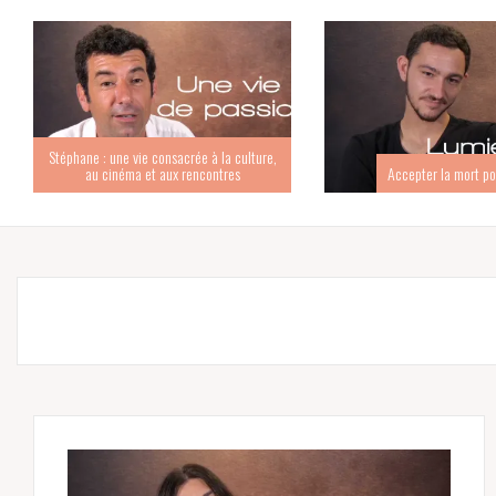
Stéphane : une vie consacrée à la culture,
au cinéma et aux rencontres
Accepter la mort po