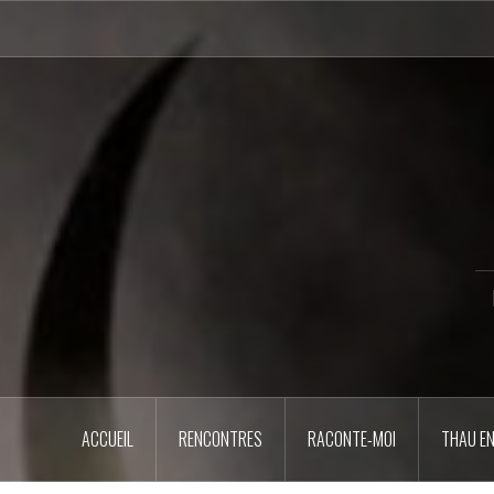
Aller
au
contenu
principal
ACCUEIL
RENCONTRES
RACONTE-MOI
THAU EN