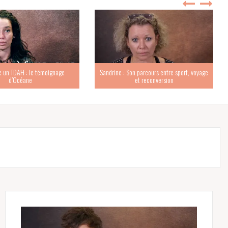
c un TDAH : le témoignage
Sandrine : Son parcours entre sport, voyage
d’Océane
et reconversion