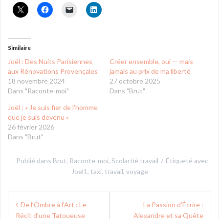
Similaire
Joël : Des Nuits Parisiennes
Créer ensemble, oui — mais
aux Rénovations Provençales
jamais au prix de ma liberté
18 novembre 2024
27 octobre 2025
Dans "Raconte-moi"
Dans "Brut"
Joël : « Je suis fier de l’homme
que je suis devenu »
26 février 2026
Dans "Brut"
Publié dans
Brut
,
Raconte-moi
,
Scolartié travail
Étiqueté avec
Joel1
,
taxi
,
travail
,
voyage
Navigation
De l’Ombre à l’Art : Le
La Passion d’Écrire :
de
Récit d’une Tatoueuse
Alexandre et sa Quête