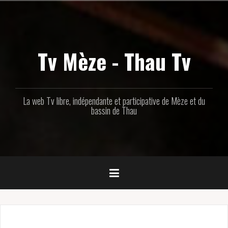
Aller
au
contenu
principal
Tv Mèze - Thau Tv
La web Tv libre, indépendante et participative de Mèze et du
bassin de Thau