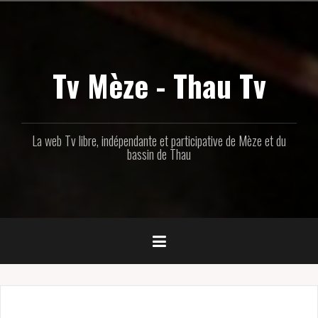
Aller
au
contenu
principal
Tv Mèze - Thau Tv
La web Tv libre, indépendante et participative de Mèze et du
bassin de Thau