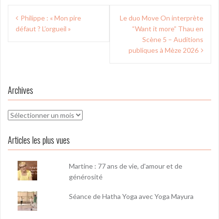
Navigation
Philippe : « Mon pire
Le duo Move On interprète
de
défaut ? L’orgueil »
“Want it more” Thau en
l’article
Scène 5 – Auditions
publiques à Mèze 2026
Archives
Archives
Articles les plus vues
Martine : 77 ans de vie, d'amour et de
générosité
Séance de Hatha Yoga avec Yoga Mayura