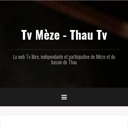
Aller
au
contenu
principal
Tv Mèze - Thau Tv
La web Tv libre, indépendante et participative de Mèze et du
bassin de Thau