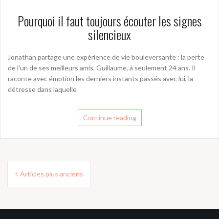
Pourquoi il faut toujours écouter les signes
silencieux
Jonathan partage une expérience de vie bouleversante : la perte
de l’un de ses meilleurs amis, Guillaume, à seulement 24 ans. Il
raconte avec émotion les derniers instants passés avec lui, la
détresse dans laquelle
Continue reading
Navigation
Articles plus anciens
des
articles