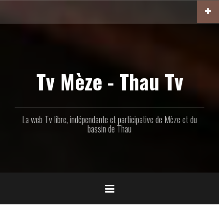
Aller
au
contenu
principal
Tv Mèze - Thau Tv
La web Tv libre, indépendante et participative de Mèze et du
bassin de Thau