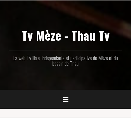
Aller
au
contenu
principal
Tv Mèze - Thau Tv
La web Tv libre, indépendante et participative de Mèze et du
bassin de Thau