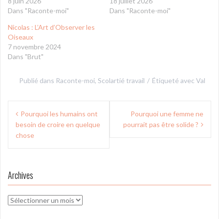
8 juin 2026
18 juillet 2026
Dans "Raconte-moi"
Dans "Raconte-moi"
Nicolas : L’Art d’Observer les
Oiseaux
7 novembre 2024
Dans "Brut"
Publié dans
Raconte-moi
,
Scolartié travail
Étiqueté avec
Val
Navigation
Pourquoi les humains ont
Pourquoi une femme ne
de
besoin de croire en quelque
pourrait pas être solide ?
l’article
chose
Archives
Archives