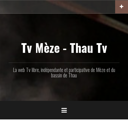
Aller
au
contenu
principal
Tv Mèze - Thau Tv
La web Tv libre, indépendante et participative de Mèze et du
bassin de Thau