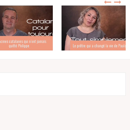
s catalanes qui n’ont jamais
quitté Philippe
Le prêtre qui a changé la vie de Paula