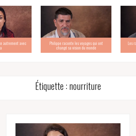
trement avec
Philippe raconte les voyages qui ont
Les racine
changé sa vision du monde
Étiquette :
nourriture