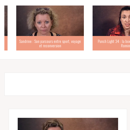
Sandrine : Son parcours entre sport, voyage
Punch Light 34 : la boxe au
et reconversion
Romina