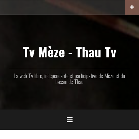
Aller
au
contenu
principal
Tv Mèze - Thau Tv
La web Tv libre, indépendante et participative de Mèze et du
bassin de Thau