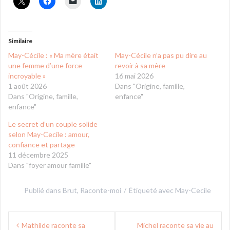
Similaire
May-Cécile : « Ma mère était
May-Cécile n’a pas pu dire au
une femme d’une force
revoir à sa mère
incroyable »
16 mai 2026
1 août 2026
Dans "Origine, famille,
Dans "Origine, famille,
enfance"
enfance"
Le secret d’un couple solide
selon May-Cecile : amour,
confiance et partage
11 décembre 2025
Dans "foyer amour famille"
Publié dans
Brut
,
Raconte-moi
Étiqueté avec
May-Cecile
Navigation
Mathilde raconte sa
Michel raconte sa vie au