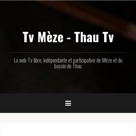
Aller
au
contenu
principal
Tv Mèze - Thau Tv
La web Tv libre, indépendante et participative de Mèze et du
bassin de Thau