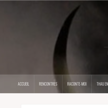
Aller
au
contenu
principal
ACCUEIL
RENCONTRES
RACONTE-MOI
THAU EN