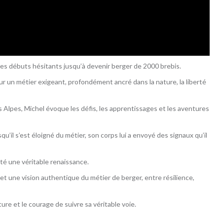
es débuts hésitants jusqu’à devenir berger de 2000 brebis.
ur un métier exigeant, profondément ancré dans la nature, la liberté
 Alpes, Michel évoque les défis, les apprentissages et les aventures
u’il s’est éloigné du métier, son corps lui a envoyé des signaux qu’il
été une véritable renaissance.
met une vision authentique du métier de berger, entre résilience,
nature et le courage de suivre sa véritable voie.