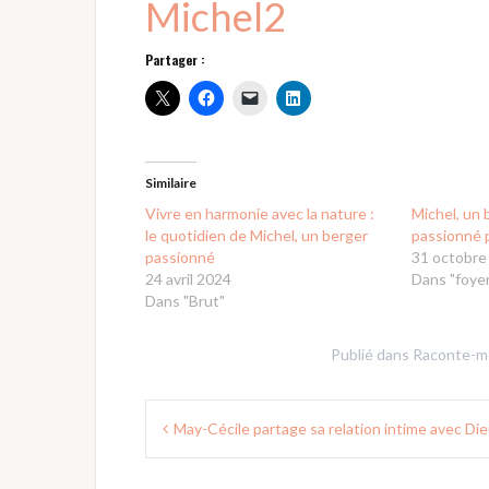
Michel2
Partager :
Similaire
Vivre en harmonie avec la nature :
Michel, un 
le quotidien de Michel, un berger
passionné p
passionné
31 octobre
24 avril 2024
Dans "foyer
Dans "Brut"
Publié dans
Raconte-m
Navigation
May-Cécile partage sa relation intime avec Di
de
l’article