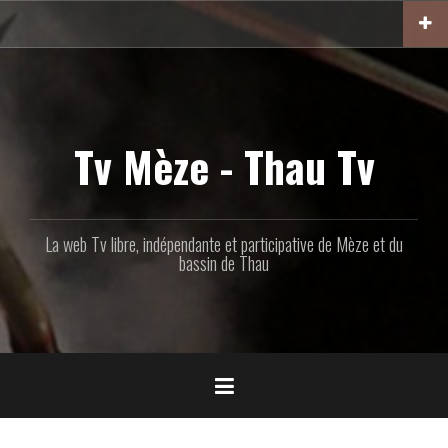
Aller
au
contenu
principal
Tv Mèze - Thau Tv
La web Tv libre, indépendante et participative de Mèze et du
bassin de Thau