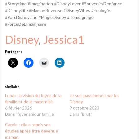
#Storytime #Imagination #DisneyLover #SouvenirsDenfance
#DisneyLife #MamanReveuse #DisneyVibes #Ecologie
#ParcDisneyland #MagieDisney #Témoignage
#ForceDeLImaginaire
Disney
, 
Jessica1
Partager :
Similaire
Lena : sa vision du foyer, de la
Je suis passionnée par les
famille et de la maternité
Disney
6 février 2026
9 octobre 2023
Dans "foyer amour famille"
Dans "Brut"
Carole : elle a repris ses
études après être devenue
maman