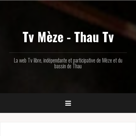
Aller
au
contenu
principal
Tv Mèze - Thau Tv
La web Tv libre, indépendante et participative de Mèze et du
bassin de Thau