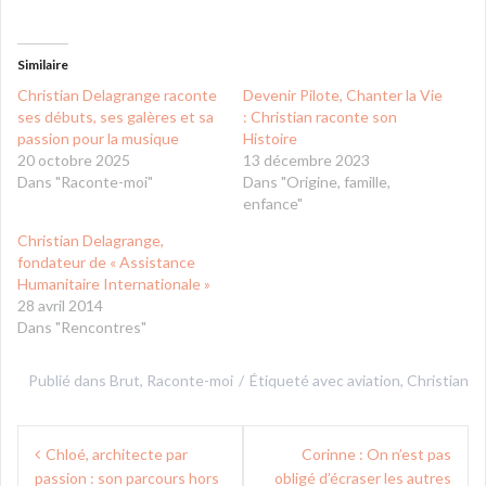
Similaire
Christian Delagrange raconte
Devenir Pilote, Chanter la Vie
ses débuts, ses galères et sa
: Christian raconte son
passion pour la musique
Histoire
20 octobre 2025
13 décembre 2023
Dans "Raconte-moi"
Dans "Origine, famille,
enfance"
Christian Delagrange,
fondateur de « Assistance
Humanitaire Internationale »
28 avril 2014
Dans "Rencontres"
Publié dans
Brut
,
Raconte-moi
Étiqueté avec
aviation
,
Christian
Navigation
Chloé, architecte par
Corinne : On n’est pas
de
passion : son parcours hors
obligé d’écraser les autres