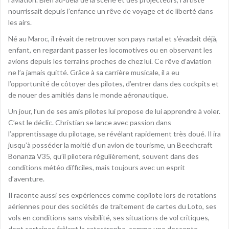
nourrissait depuis l’enfance un rêve de voyage et de liberté dans
les airs.
Né au Maroc, il rêvait de retrouver son pays natal et s’évadait déjà,
enfant, en regardant passer les locomotives ou en observant les
avions depuis les terrains proches de chez lui. Ce rêve d’aviation
ne l’a jamais quitté. Grâce à sa carrière musicale, il a eu
l’opportunité de côtoyer des pilotes, d’entrer dans des cockpits et
de nouer des amitiés dans le monde aéronautique.
Un jour, l’un de ses amis pilotes lui propose de lui apprendre à voler.
C’est le déclic. Christian se lance avec passion dans
l’apprentissage du pilotage, se révélant rapidement très doué. Il ira
jusqu’à posséder la moitié d’un avion de tourisme, un Beechcraft
Bonanza V35, qu’il pilotera régulièrement, souvent dans des
conditions météo difficiles, mais toujours avec un esprit
d’aventure.
Il raconte aussi ses expériences comme copilote lors de rotations
aériennes pour des sociétés de traitement de cartes du Loto, ses
vols en conditions sans visibilité, ses situations de vol critiques,
dont certaines frôlant la catastrophe, comme une descente