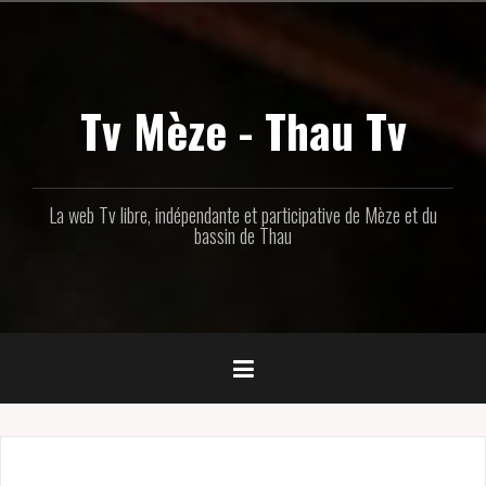
Aller
au
contenu
principal
Tv Mèze - Thau Tv
La web Tv libre, indépendante et participative de Mèze et du
bassin de Thau