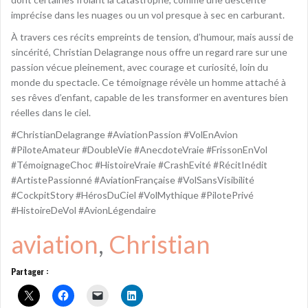
imprécise dans les nuages ou un vol presque à sec en carburant.
À travers ces récits empreints de tension, d’humour, mais aussi de
sincérité, Christian Delagrange nous offre un regard rare sur une
passion vécue pleinement, avec courage et curiosité, loin du
monde du spectacle. Ce témoignage révèle un homme attaché à
ses rêves d’enfant, capable de les transformer en aventures bien
réelles dans le ciel.
#ChristianDelagrange #AviationPassion #VolEnAvion
#PiloteAmateur #DoubleVie #AnecdoteVraie #FrissonEnVol
#TémoignageChoc #HistoireVraie #CrashEvité #RécitInédit
#ArtistePassionné #AviationFrançaise #VolSansVisibilité
#CockpitStory #HérosDuCiel #VolMythique #PilotePrivé
#HistoireDeVol #AvionLégendaire
aviation
, 
Christian
Partager :