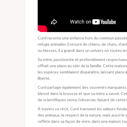
Curd raconte une enfance hors du commun passée e
refuge animalier. Entouré de chiens, de chats, d’an
ou blessés, il a grandi dans un univers où toutes l
Sa mère, passionnée et profondément respectueuse d
offrait une place au sein de la famille. Cette maiso
les espèces semblaient disparaître, laissant place
liberté.
Curd partage également des souvenirs marquants, c
blessé dans la brousse et que sa mère a sauvé. Cet a
de scientifiques venus l’observer, faisant de cett
À travers ce récit, Curd transmet les valeurs fond
des animaux, le respect de la nature, mais aussi le 
reflète dans sa façon de vivre, dans une maison touj