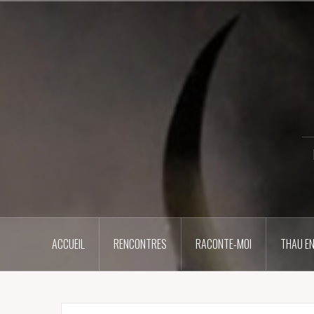
Aller
au
contenu
principal
ACCUEIL
RENCONTRES
RACONTE-MOI
THAU EN