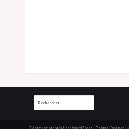
Rechercher :
Fièrement propulsé par WordPress
|
Thème
Oria
par J