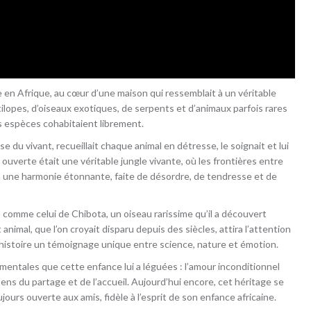
n Afrique, au cœur d’une maison qui ressemblait à un véritable
tilopes, d’oiseaux exotiques, de serpents et d’animaux parfois rares
es espèces cohabitaient librement.
u vivant, recueillait chaque animal en détresse, le soignait et lui
n ouverte était une véritable jungle vivante, où les frontières entre
 à une harmonie étonnante, faite de désordre, de tendresse et de
omme celui de Chibota, un oiseau rarissime qu’il a découvert
nimal, que l’on croyait disparu depuis des siècles, attira l’attention
e histoire un témoignage unique entre science, nature et émotion.
amentales que cette enfance lui a léguées : l’amour inconditionnel
sens du partage et de l’accueil. Aujourd’hui encore, cet héritage se
ours ouverte aux amis, fidèle à l’esprit de son enfance africaine.